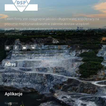
Celem firmy jest osiągnięcie jakości i długotrwałej współpracy na
poziomie międzynarodowym w zakresie dostaw urządzeń
przetwórczych ukierunkowanych na oszczędność energii i
rentowność.
Adres
Kojetinska 2900/51
750 02 Prerov
Republika Czeska
Aplikacje
Kruszenie