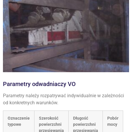
Parametry odwadniaczy VO
Parametry należy rozpatrywać indywidualnie w zależności
od konkretnych warunków.
Oznaczenie
Szerokość
Długość
Pobór
typowe
powierzchni
powierzchni
mocy
przesiewania
przesiewania