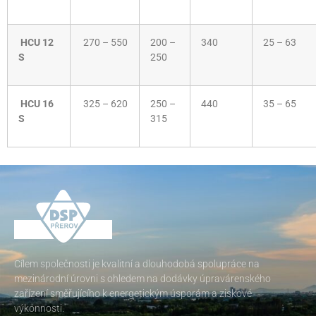
HCU 12
270 – 550
200 –
340
25 – 63
S
250
HCU 16
325 – 620
250 –
440
35 – 65
S
315
Cílem společnosti je kvalitní a dlouhodobá spolupráce na
mezinárodní úrovni s ohledem na dodávky úpravárenského
zařízení směřujícího k energetickým úsporám a ziskové
výkonnosti.