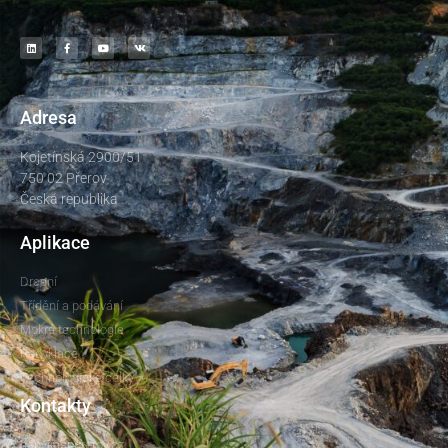
Adresa
Kojetínská 2900/51
750 02 Přerov
Česká republika
Aplikace
Drcení
Třídění a podávání
Mokré technologie
Recyklace
Technologické celky
Kontakty
dsp@dspprerov.cz