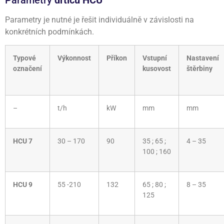
Parametry je nutné je řešit individuálně v závislosti na
konkrétních podmínkách.
Typové
Výkonnost
Příkon
Vstupní
Nastavení
označení
kusovost
štěrbiny
–
t/h
kW
mm
mm
HCU 7
30 – 170
90
35 ; 65 ;
4 – 35
100 ; 160
HCU 9
55 -210
132
65 ; 80 ;
8 – 35
125