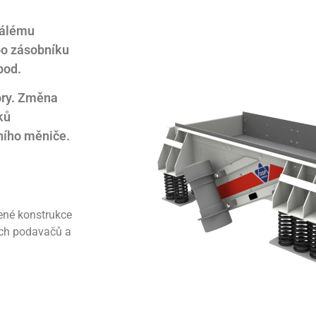
tálému
bo zásobníku
pod.
ory. Změna
ků
ního měniče.
ené konstrukce
ých podavačů a