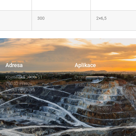
300
2×6,5
Adresa
Aplikace
Kojetínská 2900/51
Drcení
750 02 Přerov
Třídění a podávání
Česká republika
Mokré technologie
Recyklace
Technologické celky