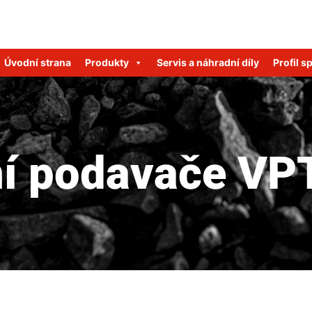
Úvodní strana
Produkty
Servis a náhradní díly
Profil s
ní podavače VP