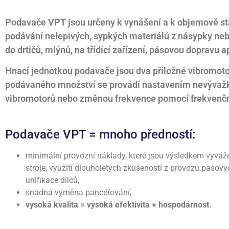
Podavače VPT jsou určeny k vynášení a k objemově s
podávání nelepivých, sypkých materiálů z násypky ne
do drtičů, mlýnů, na třídící zařízení, pásovou dopravu a
Hnací jednotkou podavače jsou dva příložné vibromot
podávaného množství se provádí nastavením nevývaž
vibromotorů nebo změnou frekvence pomocí frekvenč
Podavače VPT = mnoho předností:
minimální provozní náklady, které jsou výsledkem vyváž
stroje, využití dlouholetých zkušeností z provozu pasov
unifikace dílců,
snadná výměna pancéřování,
vysoká kvalita = vysoká efektivita + hospodárnost.