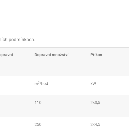
étních podmínkách.
opravní
Dopravní množství
Příkon
3
/hod
kW
m
110
2×3,5
250
2×4,5