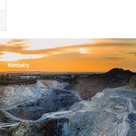
Kontakty
dsp@dspprerov.cz
+420 581 209 050