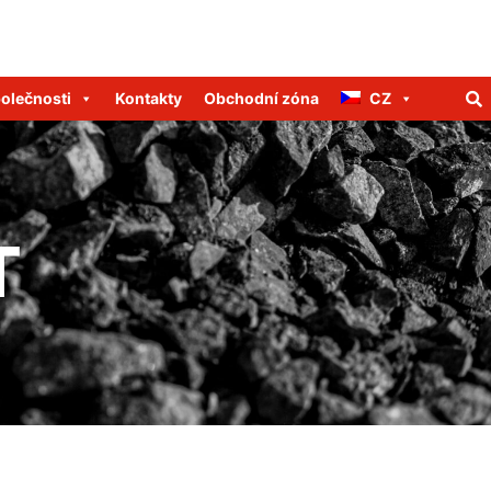
polečnosti
Kontakty
Obchodní zóna
CZ
T