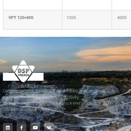
VPT 120×400
1200
4000
Cílem společnosti je kvalitní a dlouhodobá spolupráce na
mezinárodní úrovni s ohledem na dodávky
úpravárenského zařízení směřujícího k energetickým
úsporám a ziskové výkonnosti.