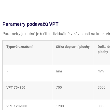
Parametry
podavačů VPT
Parametry je nutné je řešit individuálně v závislosti na konkr
Typové označení
Šířka dopravní plochy
Délka d
plochy
–
mm
mm
VPT 70×350
700
3500
VPT 120×300
1200
3000