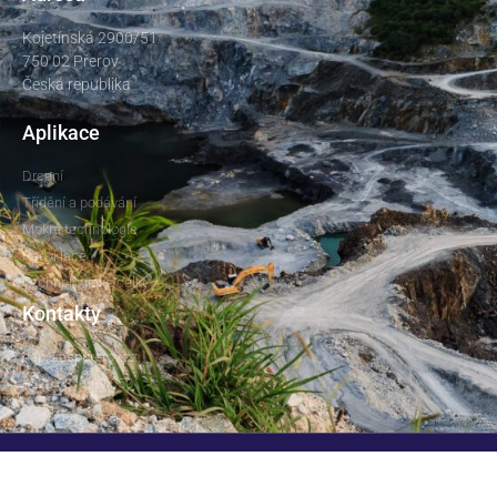
Kojetínská 2900/51
750 02 Přerov
Česká republika
Aplikace
Drcení
Třídění a podávání
Mokré technologie
Recyklace
Technologické celky
Kontakty
dsp@dspprerov.cz
+420 581 209 050
© DSP Přerov, spol. s r.o., 2022