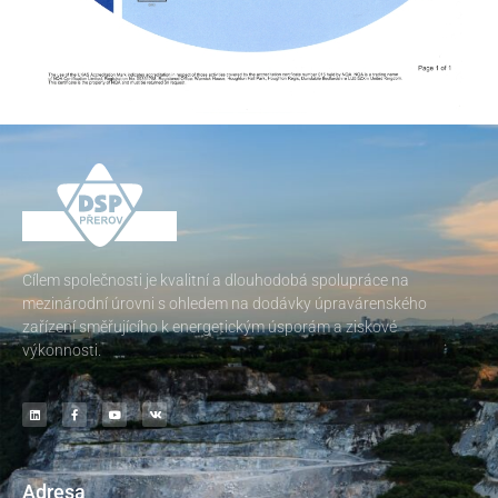
Cílem společnosti je kvalitní a dlouhodobá spolupráce na
mezinárodní úrovni s ohledem na dodávky úpravárenského
zařízení směřujícího k energetickým úsporám a ziskové
výkonnosti.
Adresa