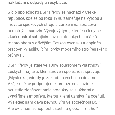
nakládání s odpady a recyklace.
Sídlo společnosti DSP Přerov se nachází v České
republice, kde se od roku 1998 zaměřuje na výrobu a
inovace špičkových strojů a zařízení na zpracování
nerostných surovin. Vývojový tým je tvořen členy se
zkušenostmi sahajícími až do hlubokých počátků
tohoto oboru v dřívějším Československu a doplněn
pracovníky aplikujícími prvky moderního strojírenského
průmyslu.
DSP Přerov je stále ve 100% soukromém vlastnictví
českých majitelů, kteří zároveň společnost spravují.
„Myšlenka jednoty je základem všeho, co děláme.
Vzájemně se podporujeme, protože se snažíme
neustále zlepšovat naše produkty se službami a
vytváříme atmosféru, kterou klienti uznávají a oceňují.
Výsledek nám dává pevnou víru ve společnost DSP
Přerov a naši schopnost uspět na globálním trhu.“