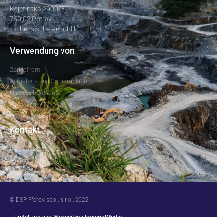
Kojetinska 2900/51
750 02 Prerov
Tschechische Republik
Verwendung von
Zerkleinern
Aufgebers und Sortieranlagen
Nassaufbereitung
Recycling
Gesamtanlagen
Kontakt
dsp@dspprerov.cz
+420 581 209 050
© DSP Přerov, spol. s r.o., 2022
Erstellung von Webseiten
:
ImperialMedia