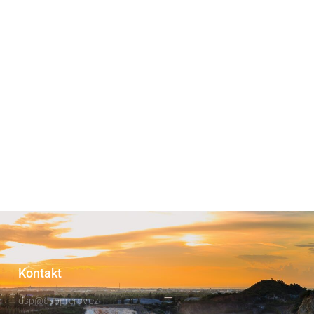
Kontakt
dsp@dspprerov.cz