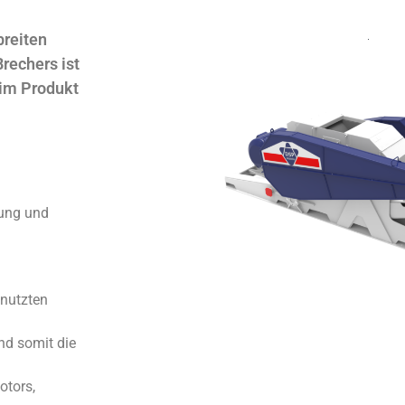
breiten
rechers ist
 im Produkt
nung und
enutzten
nd somit die
otors,