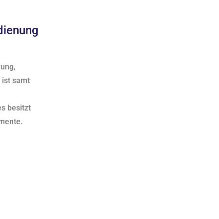
dienung
rung,
 ist samt
s besitzt
emente.