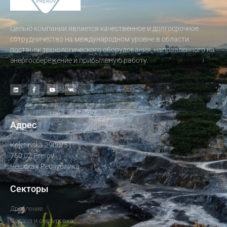
Целью компании является качественное и долгосрочное
сотрудничество на международном уровне в области
поставок технологического оборудования, направленного на
энергосбережение и прибыльную работу.
Адрес
Kojetinska 2900/51
750 02 Prerov
Чешская Республика
Секторы
Дробление
Подача и сортировка