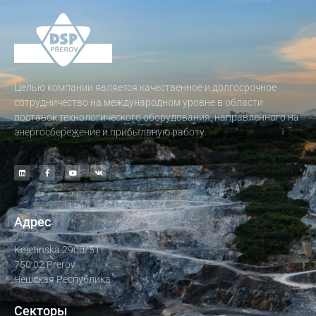
Целью компании является качественное и долгосрочное
сотрудничество на международном уровне в области
поставок технологического оборудования, направленного на
энергосбережение и прибыльную работу.
Адрес
Kojetinska 2900/51
750 02 Prerov
Чешская Республика
Секторы